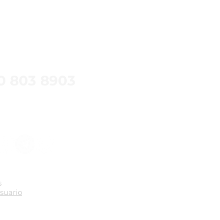
ial con InsideOut!
Contáctanos
50 803 8903
ergiovillamizar.co
s
suario