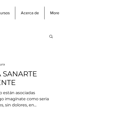
ursos
Acerca de
More
tura
A SANARTE
ENTE
o están asociadas
go imagínate como seria
 sin dolores, en...