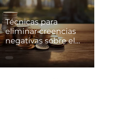
Técnicas para
eliminar creencias
negativas sobre el
dinero
¡Descubre tu potencial con InsideOut!
Contáctanos
+(57)
350 803 8903