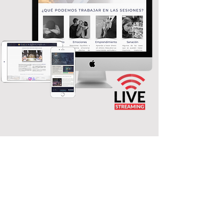
METODOLOGÍA E
IMPLEMENTACIÓN
Estas conferencias forman parte del
exitoso programa RYM® (Redesign Your