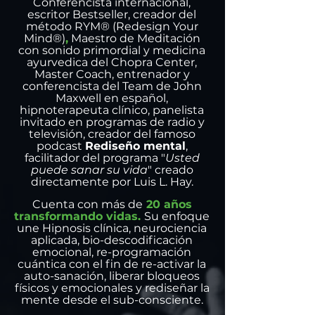
Conferencista internacional,
escritor Bestseller, creador del
método RYM® (Redesign Your
Mind®)
,
Maestro de Meditación
con sonido primordial y medicina
ayurvedica del Chopra Center,
Master Coach, entrenador y
conferencista del Team de John
Maxwell en español,
hipnoterapeuta clínico, panelista
invitado en programas de radio y
televisión, creador del famoso
podcast
Rediseño mental
,
facilitador del programa "
Usted
puede sanar su vida
" creado
directamente por Luis L. Hay.
Cuenta con más de
20 años
transformando vidas.
Su enfoque
une Hipnosis clínica, neurociencia
aplicada, bio-descodificación
emocional, re-programación
cuántica con el fin de re-activar la
auto-sanación, liberar bloqueos
físicos y emocionales y rediseñar la
mente desde el sub-consciente.