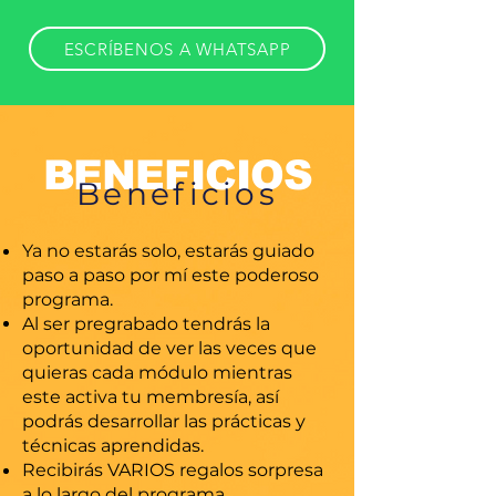
ESCRÍBENOS A WHATSAPP
BENEFICIOS
Beneficios
Ya no estarás solo, estarás guiado
paso a paso por mí este poderoso
programa.
Al ser pregrabado tendrás la
oportunidad de ver las veces que
quieras cada módulo mientras
este activa tu membresía, así
podrás desarrollar las prácticas y
técnicas aprendidas.
Recibirás VARIOS regalos sorpresa
a lo largo del programa.