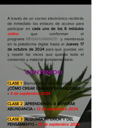
A través de un correo electrónico recibirás
de inmediato los enlaces de acceso para
participar en
cada uno de los 6 módulos
online
que conforman el
programa
MEGAHUMANOS
®
y membresía
en la plataforma digital hasta el
Jueves 17
de octubre de 2024
para que puedas ver
y repetir las veces que quieras todo el
contenido y material complementario.
CONTENIDO
CLASE 1
Bienvenida e introducción.
¿CÓMO CREAR UNA NUEVA REALIDAD?
•
5 de septiembre 2024.
CLASE 2
APRENDIENDO A GENERAR
ABUNDANCIA
•
12 de septiembre 2024.
CLASE 3
ALQUIMIA INTERIOR Y DEL
PENSAMIENTO •
19 de septiembre 2024.