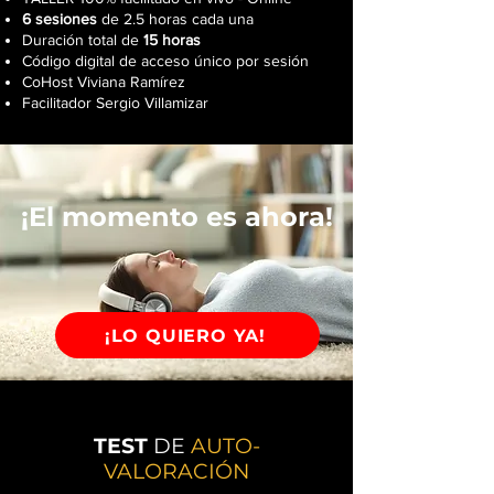
6 sesiones
de
2.5 horas cada una
Duración total de
15 horas
Código digital de acceso único por sesión
CoHost Viviana Ramírez
Facilitador Sergio Villamizar
¡El momento es ahora!
¡LO QUIERO YA!
TEST
DE
AUTO-
VALORACIÓN