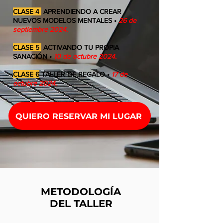
CLASE 4
APRENDIENDO A CREAR
NUEVOS MODELOS MENTALES •
26 de
septiembre 2024.
CLASE 5
ACTIVANDO TU PROPIA
SANACIÓN
•
10 de octubre
2024.
CLASE 6
TALLER DE REGALO
•
17 de
octubre 2024.
QUIERO RESERVAR MI LUGAR
METODOLOGÍA
DEL TALLER