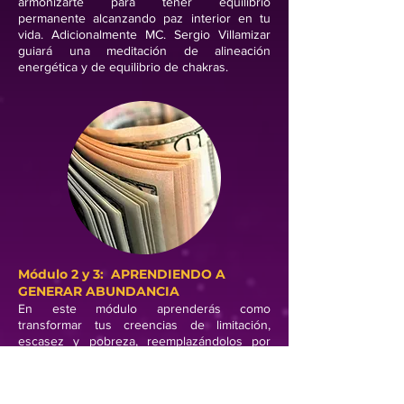
armonizarte para tener equilibrio
permanente alcanzando paz interior en tu
vida. Adicionalmente MC. Sergio Villamizar
guiará una meditación de alineación
energética y de equilibrio de chakras.
Módul
o 2 y 3: APRENDIENDO A
GENERAR ABUNDANCIA
En este módulo aprenderás como
transformar tus creencias de limitación,
escasez y pobreza, reemplazándolos por
programas mentales de abun
dancia y
riqueza. También conocerás la manera de
armonizar tu energía desde el chakra 2