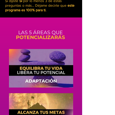
Si dijiste
SÍ
por lo menos 3 de estas
preguntas o más... Déjame decirte que
este
programa es 100% para ti.
LAS 5 ÁREAS QUE
POTENCIALIZARÁS