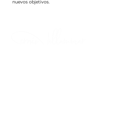
nuevos objetivos.
¡Descubre tu potencial con InsideOut!
Contáctanos
+(57)
350 803 8903
info@sergiovillamizar.co
© Sergio Villamizar Co. Global / Todos
los derechos reservados
Términos y condiciones de uso y