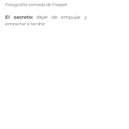
Fotografía tomada de Freepik
El secreto:
 dejar de empujar y 
empezar a recibir
Cuando dejas de correr detrás del 
dinero, el dinero comienza a 
buscarte a ti, porque cambias la 
energía desde la cual creas.
Lo que aprendió Sara sobre sí 
misma y la abundancia es que su 
valor no está en cuánto hace, sino 
en quién es. Y que el universo 
siempre responde a tu vibración 
más profunda.
¿Y tú? ¿Estás listo para vivir en 
abundancia sin esfuerzo?