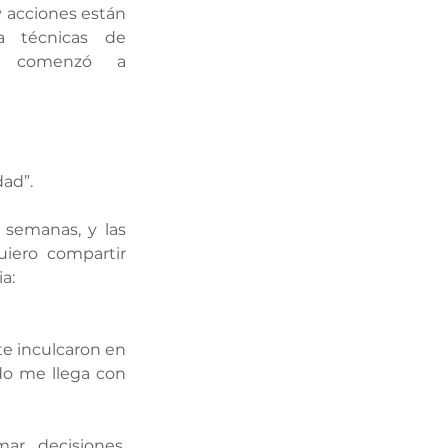
acciones están 
a técnicas de 
, comenzó a 
ad”. 
semanas, y las 
iero compartir 
a:
te inculcaron en 
do me llega con 
r decisiones, 