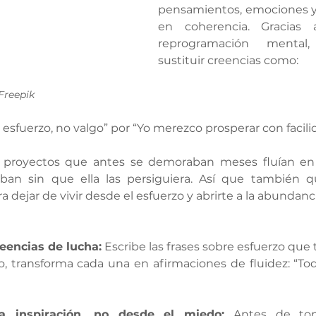
pensamientos, emociones y 
en coherencia. Gracias 
reprogramación mental
sustituir creencias como:
Freepik
 esfuerzo, no valgo” por “Yo merezco prosperar con facilid
: proyectos que antes se demoraban meses fluían en 
ban sin que ella las persiguiera. Así que también qu
ra dejar de vivir desde el esfuerzo y abrirte a la abundanci
reencias de lucha:
 Escribe las frases sobre esfuerzo que 
go, transforma cada una en afirmaciones de fluidez: “To
a inspiración, no desde el miedo:
 Antes de toma