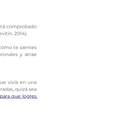
Está comprobado 
itin, 2014).
cómo te sientes 
onales y atrae 
ue vivía en una 
adas, quizá sea 
para que logres 