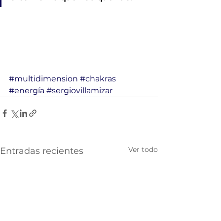
#multidimension
#chakras
#energía
#sergiovillamizar
Ver todo
Entradas recientes