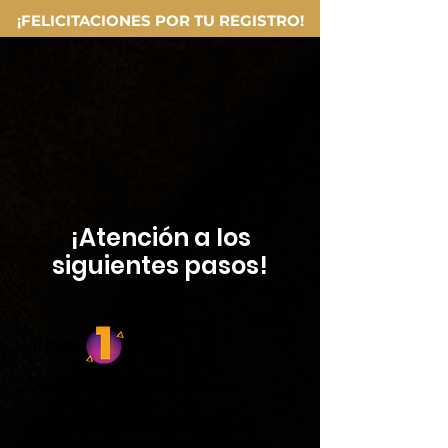
¡FELICITACIONES POR TU REGISTRO!
¡Atención a los
siguientes pasos!
Paso
INGRESA AL GRUPO DE WHATSAPP
Toca el siguiente botón e ingresa a
nuestro grupo de whatsapp
para que