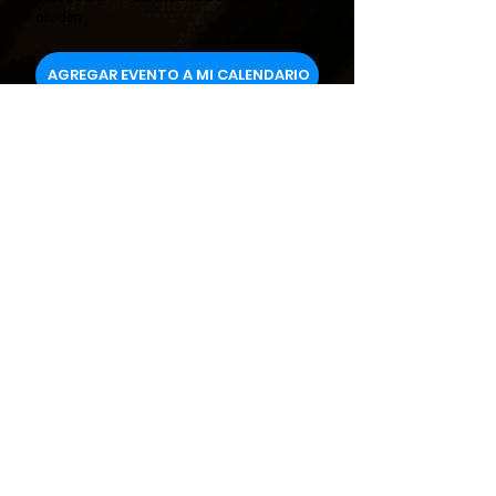
olviden:
AGREGAR EVENTO A MI CALENDARIO
La primera CLASE GRATUITA
del
MAESTRÍA INTERIOR
comenzará en:
CLASE 1:
Jueves 13 de
Noviembre
CLASE 2:
Viernes 14 de
Noviembre
CLASE 3:
Sábado 15 de
Noviembre
Consulta el horario
según tu país: