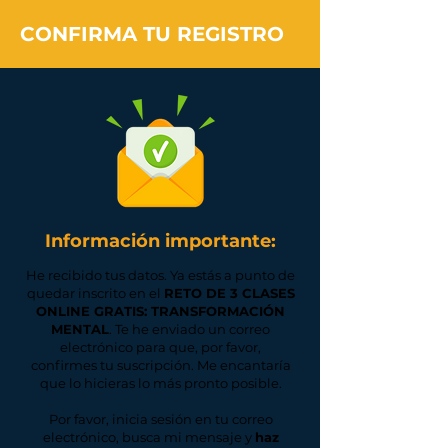
CONFIRMA TU REGISTRO
Información importante:
He recibido tus datos. Ya estás a punto de
quedar inscrito en el
RETO DE 3 CLASES
ONLINE GRATIS: TRANSFORMACIÓN
MENTAL
. Te he enviado un correo
electrónico para que, por favor,
confirmes tu suscripción. Me encantaría
que lo hicieras lo más pronto posible.
Por favor, inicia sesión en tu correo
electrónico, busca mi mensaje y
haz